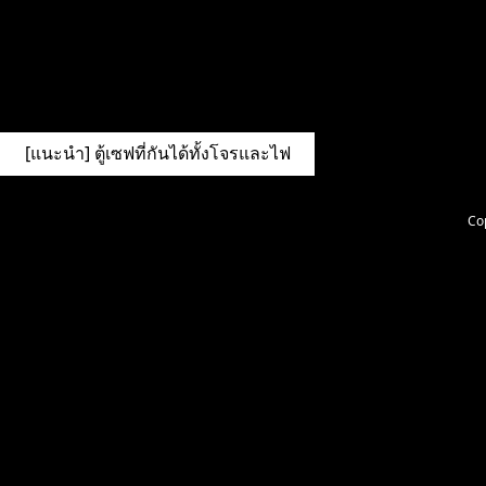
[แนะนำ] ตู้เซฟที่กันได้ทั้งโจรและไฟ
Cop