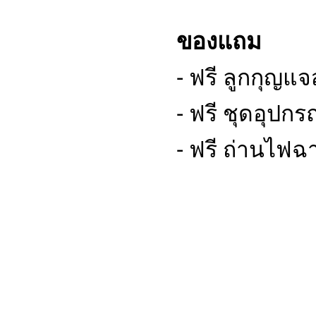
ของแถม
- ฟรี ลูกกุญแ
- ฟรี ชุดอุปกร
- ฟรี ถ่านไฟ