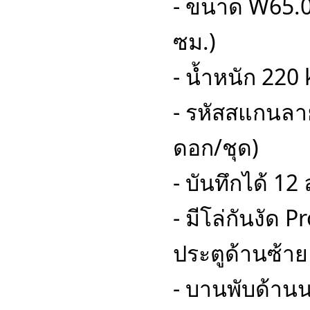
- ขนาด W65.0 
ซม.)
- น้ำหนัก 220 
- รหัสสแกนลายน
ดอก/ชุด)
- บันทึกได้ 12
- มีโล่กันงัด 
ประตูด้านซ้าย
- บานพับด้าน