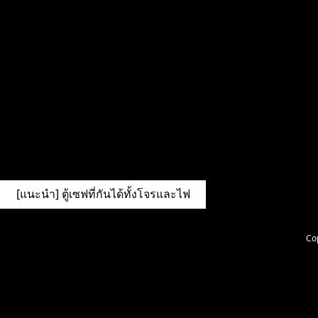
[แนะนำ] ตู้เซฟที่กันได้ทั้งโจรและไฟ
Cop