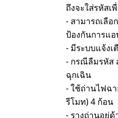
ถึงจะใส่รหัสเพื
- สามารถเลือ
ป้องกันการแ
- มีระบบแจ้งเ
- กรณีลืมรหัส
ฉุกเฉิน
- ใช้ถ่านไฟฉา
รีโมท) 4 ก้อน
- รางถ่านอยู่ด