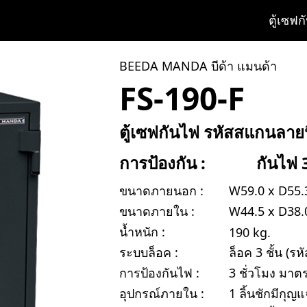
ตู้เซฟก
BEEDA MANDA บีด้า แมนด้า
FS-190-F
ตู้เซฟกันไฟ รหัสสแกนลายนิ
การป้องกัน :
กันไฟ 3
ขนาดภายนอก :
W59.0 x D55.3 
ขนาดภายใน :
W44.5 x D38.0 
น้ำหนัก :
190 kg.
ระบบล็อค :
ล็อค 3 ชั้น (ร
การป้องกันไฟ :
3 ชั่วโมง มาต
อุปกรณ์ภายใน :
1 ลิ้นชักมีกุญแ