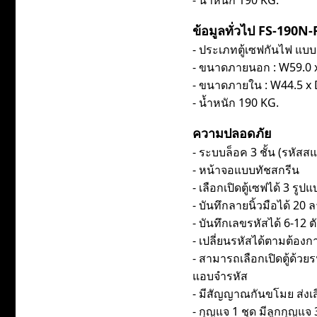
- น้ำหนัก 190 KG.
ข้อมูลทั่วไป FS-190N-F 
- ประเภทตู้เซฟกันไฟ แบบ
- ขนาดภายนอก : W59.0 x D
- ขนาดภายใน : W44.5 x D3
- น้ำหนัก 190 KG.
ความปลอดภัย
- ระบบล็อค 3 ชั้น (รหัสสแ
- หน้าจอแบบทัชสกรีน
- เลือกเปิดตู้เซฟได้ 3 รูป
- บันทึกลายนิ้วมือได้ 20 ล
- บันทึกเลขรหัสได้ 6-12 ต
- เปลี่ยนรหัสได้ตามต้องก
- สามารถเลือกเปิดตู้ด้วย
แอบจำรหัส
- มีสัญญาณกันขโมย ส่งเส
- กุญแจ 1 ชุด มีลูกกุญแจ